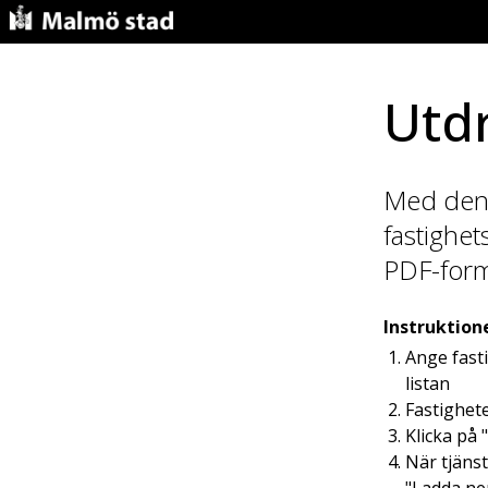
Utd
Med denna
fastighet
PDF-form
Instruktion
Ange fasti
listan
Fastighete
Klicka på 
När tjänst