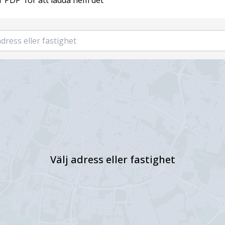
r PDF" för att ladda hem det
Välj adress eller fastighet