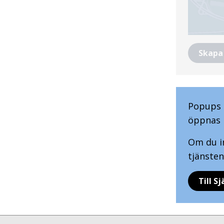
Skapa
Popups m
öppnas i
Om du in
tjänsten
Till S