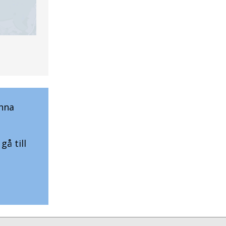
unna
gå till